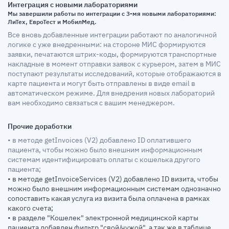
Интеграция с новыми лабораториями
Мы завершили работы по интеграции с 3-мя новыми лабораториями:
ЛиТех, ЕвроТест и МобилМед.
Все вновь добавленные интеграции работают по аналогичной
логике с уже внедренными: на стороне МИС формируются
заявки, печатаются штрих-коды, формируются транспортные
накладные в момент отправки заявок с курьером, затем в МИС
поступают результаты исследований, которые отображаются в
карте пациента и могут быть отправлены в виде email в
автоматическом режиме. Для внедрения новых лабораторий
вам необходимо связаться с вашим менеджером.
Прочие доработки
• в методе getInvoices (V2) добавлено ID оплатившего
пациента, чтобы можно было внешним информационным
системам идентифицировать оплаты с кошелька другого
пациента;
• в методе getInvoiceServices (V2) добавлено ID визита, чтобы
можно было внешним информационным системам однозначно
сопоставить какая услуга из визита была оплачена в рамках
какого счета;
• в разделе "Кошелек" электронной медицинской карты
пациента добавлен фильтр "свой/чужой", а так же в таблице