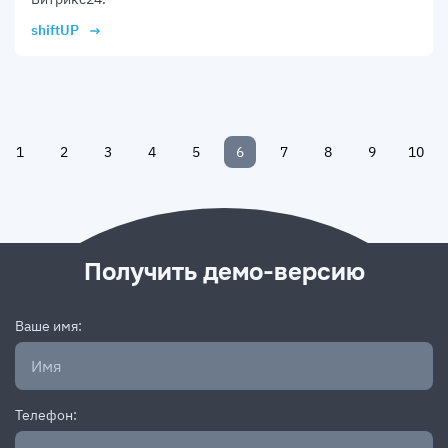
shiftUP
1
2
3
4
5
6
7
8
9
10
Получить демо-версию
Ваше имя:
Телефон: