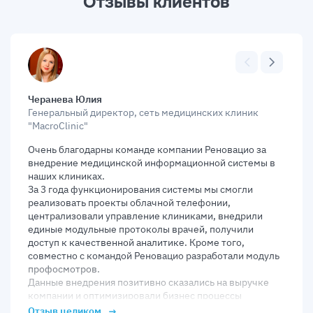
Отзывы клиентов
Черанева Юлия
Генеральный директор, сеть медицинских клиник
"MacroClinic"
Очень благодарны команде компании Реновацио за
внедрение медицинской информационной системы в
наших клиниках.
За 3 года функционирования системы мы смогли
реализовать проекты облачной телефонии,
централизовали управление клиниками, внедрили
единые модульные протоколы врачей, получили
доступ к качественной аналитике. Кроме того,
совместно с командой Реновацио разработали модуль
профосмотров.
Данные внедрения позитивно сказались на выручке
компании и оптимизировали бизнес процессы
компании.
Отзыв целиком