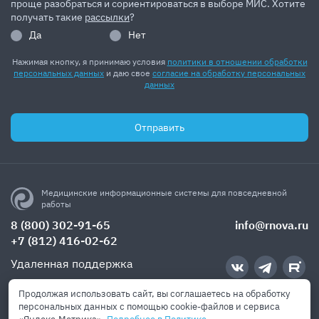
проще разобраться и сориентироваться в выборе МИС. Хотите
получать такие
рассылки
?
Да
Нет
Нажимая кнопку, я принимаю условия
политики в отношении обработки
персональных данных
и даю свое
согласие на обработку персональных
данных
Отправить
Медицинские информационные системы для повседневной
работы
8 (800) 302-91-65
info@rnova.ru
+7 (812) 416-02-62
Удаленная поддержка
Продолжая использовать сайт, вы соглашаетесь на обработку
Политика обработки ПД
Лицензионное соглашение
Выписка
персональных данных с помощью cookie-файлов и сервиса
из реестра ПО
Свидетельство РОСПАТЕНТ
Выписка аккредитации