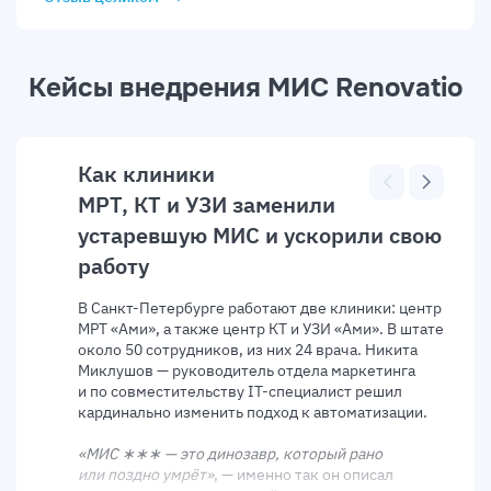
Желаем новых клиентов и надеемся на долгосрочное
сотрудничество!
Кейсы внедрения МИС Renovatio
Как клиники
МРТ, КТ и УЗИ заменили
устаревшую МИС и ускорили свою
работу
В Санкт-Петербурге работают две клиники: центр
МРТ «Ами», а также центр КТ и УЗИ «Ами». В штате
около 50 сотрудников, из них 24 врача. Никита
Миклушов — руководитель отдела маркетинга
и по совместительству IT-специалист решил
кардинально изменить подход к автоматизации.
«МИС ∗∗∗ — это динозавр, который рано
или поздно умрёт»
, — именно так он описал